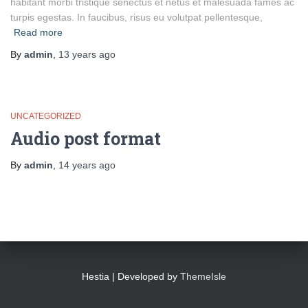
habitant morbi tristique senectus et netus et malesuada fames ac
turpis egestas. In faucibus, risus eu volutpat pellentesque,
Read more
By
admin
,
13 years
ago
UNCATEGORIZED
Audio post format
By
admin
,
14 years
ago
Hestia | Developed by
ThemeIsle