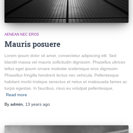
AENEAN NEC EROS
Mauris posuere
Lorem ipsum dolor sit amet, consectetur adipiscing elit. Sed
blandit massa vel mauris sollicitudin dignissim. Phasellus ultrices
tellus eget ipsum ornare molestie scelerisque eros dignissim.
Phasellus fringilla hendrerit lectus nec vehicula. Pellentesque
habitant morbi tristique senectus et netus et malesuada fames ac
turpis egestas. In faucibus, risus eu volutpat pellentesque,
Read more
By
admin
,
13 years
ago