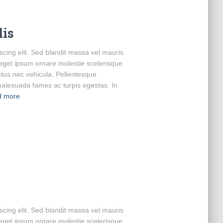
is
scing elit. Sed blandit massa vel mauris
us eget ipsum ornare molestie scelerisque
ectus nec vehicula. Pellentesque
 malesuada fames ac turpis egestas. In
d more
scing elit. Sed blandit massa vel mauris
us eget ipsum ornare molestie scelerisque