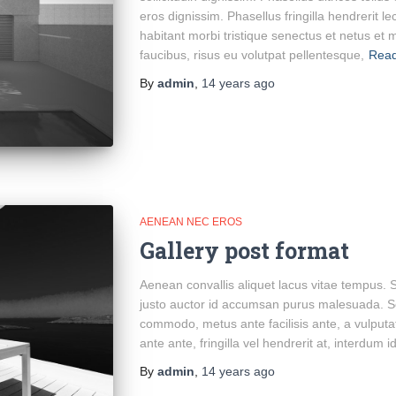
eros dignissim. Phasellus fringilla hendrerit l
habitant morbi tristique senectus et netus et
faucibus, risus eu volutpat pellentesque,
Rea
By
admin
,
14 years
ago
AENEAN NEC EROS
Gallery post format
Aenean convallis aliquet lacus vitae tempus.
justo auctor id accumsan purus malesuada. S
commodo, metus ante facilisis ante, a vulputate
ante ante, fringilla vel hendrerit at, interdum id
By
admin
,
14 years
ago