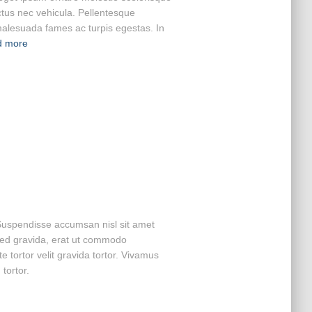
ectus nec vehicula. Pellentesque
 malesuada fames ac turpis egestas. In
d more
 Suspendisse accumsan nisl sit amet
ed gravida, erat ut commodo
 tortor velit gravida tortor. Vivamus
 tortor.